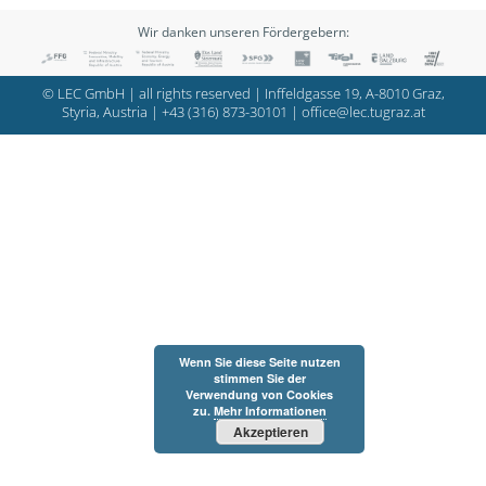
Wir danken unseren Fördergebern:
© LEC GmbH | all rights reserved | Inffeldgasse 19, A-8010 Graz,
Styria, Austria |
+43 (316) 873-30101
|
office@lec.tugraz.at
Wenn Sie diese Seite nutzen
stimmen Sie der
Verwendung von Cookies
zu.
Mehr Informationen
Akzeptieren