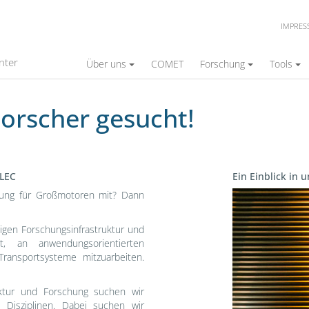
IMPRE
nter
Über uns
COMET
Forschung
Tools
orscher gesucht!
 LEC
Ein Einblick in 
Video-
rung für Großmotoren mit? Dann
Player
tigen Forschungsinfrastruktur und
t, an anwendungsorientierten
Transportsysteme mitzuarbeiten.
ruktur und Forschung suchen wir
 Disziplinen. Dabei suchen wir