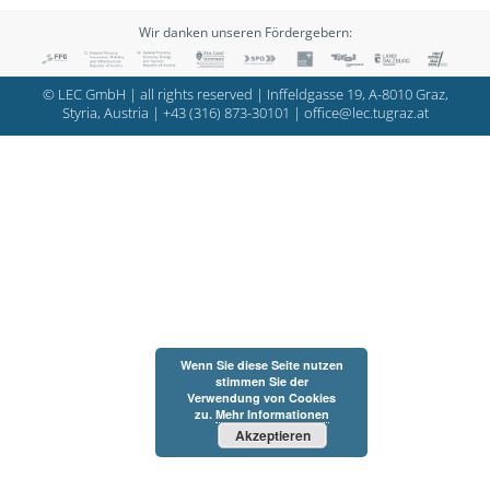
Wir danken unseren Fördergebern:
© LEC GmbH | all rights reserved | Inffeldgasse 19, A-8010 Graz,
Styria, Austria |
+43 (316) 873-30101
|
office@lec.tugraz.at
Wenn Sie diese Seite nutzen
stimmen Sie der
Verwendung von Cookies
zu.
Mehr Informationen
Akzeptieren