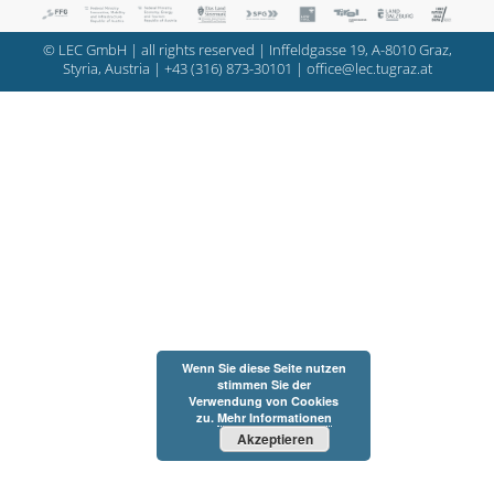
© LEC GmbH | all rights reserved | Inffeldgasse 19, A-8010 Graz,
Styria, Austria |
+43 (316) 873-30101
|
office@lec.tugraz.at
Wenn Sie diese Seite nutzen
stimmen Sie der
Verwendung von Cookies
zu.
Mehr Informationen
Akzeptieren