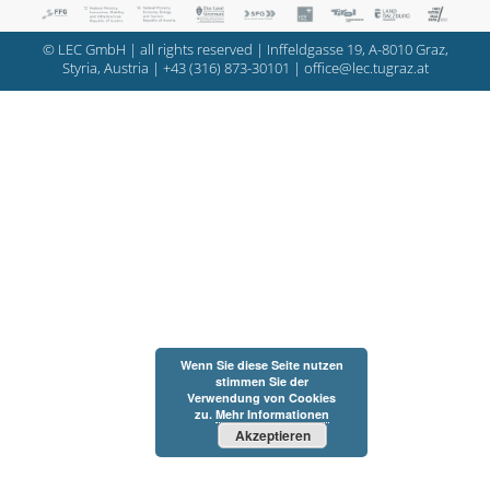
© LEC GmbH | all rights reserved | Inffeldgasse 19, A-8010 Graz,
Styria, Austria |
+43 (316) 873-30101
|
office@lec.tugraz.at
Wenn Sie diese Seite nutzen
stimmen Sie der
Verwendung von Cookies
zu.
Mehr Informationen
Akzeptieren