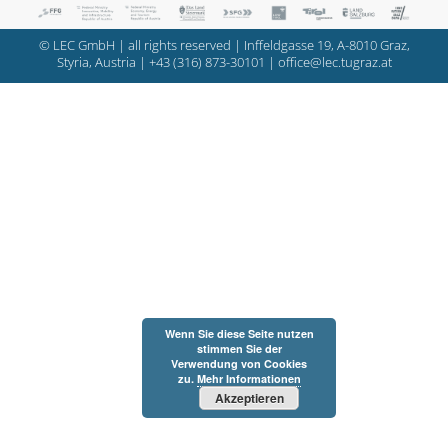
© LEC GmbH | all rights reserved | Inffeldgasse 19, A-8010 Graz,
Styria, Austria |
+43 (316) 873-30101
|
office@lec.tugraz.at
Wenn Sie diese Seite nutzen
stimmen Sie der
Verwendung von Cookies
zu.
Mehr Informationen
Akzeptieren