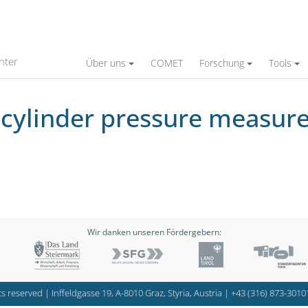
ssure measurement
nter
Über uns
COMET
Forschung
Tools
 cylinder pressure measu
Wir danken unseren Fördergebern:
s reserved | Inffeldgasse 19, A-8010 Graz, Styria, Austria |
+43 (316) 873-3010