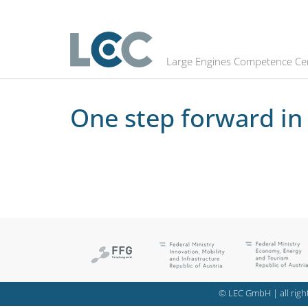
One step forward in cylinder pre
Large Engines Competence Ce
One step forward in
© LEC GmbH | all right