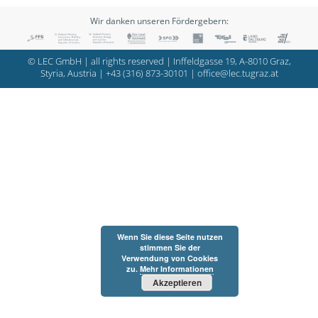
Wir danken unseren Fördergebern:
© LEC GmbH | all rights reserved | Inffeldgasse 19, A-8010 Graz,
Styria, Austria |
+43 (316) 873-30101
|
office@lec.tugraz.at
Wenn Sie diese Seite nutzen
stimmen Sie der
Verwendung von Cookies
zu.
Mehr Informationen
Akzeptieren