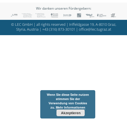
Wir danken unseren Fördergebern:
© LEC GmbH | all rights reserved | Inffeldgasse 19, A-8010 Graz,
Styria, Austria |
+43 (316) 873-30101
|
office@lec.tugraz.at
Wenn Sie diese Seite nutzen
stimmen Sie der
Verwendung von Cookies
zu.
Mehr Informationen
Akzeptieren