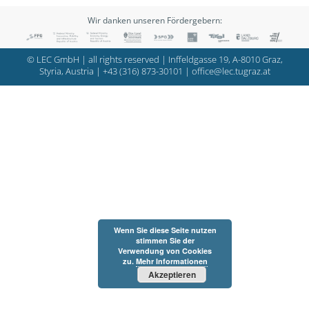
Wir danken unseren Fördergebern:
© LEC GmbH | all rights reserved | Inffeldgasse 19, A-8010 Graz,
Styria, Austria |
+43 (316) 873-30101
|
office@lec.tugraz.at
Wenn Sie diese Seite nutzen
stimmen Sie der
Verwendung von Cookies
zu.
Mehr Informationen
Akzeptieren