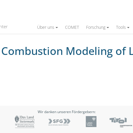
deling of Large Dual Fuel Engines
nter
Über uns
COMET
Forschung
Tools
 Combustion Modeling of L
Wir danken unseren Fördergebern: