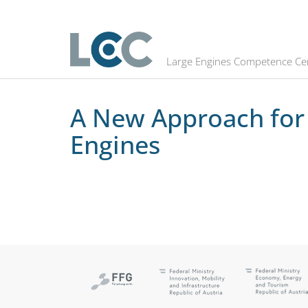
A New Approach for Combustion Mo
Large Engines Competence Ce
A New Approach for
Engines