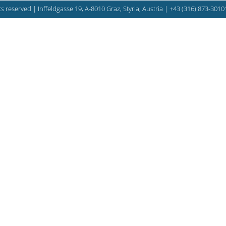
s reserved | Inffeldgasse 19, A-8010 Graz, Styria, Austria |
+43 (316) 873-3010