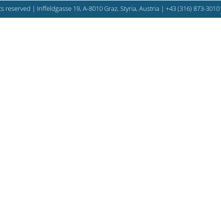
s reserved | Inffeldgasse 19, A-8010 Graz, Styria, Austria |
+43 (316) 873-3010