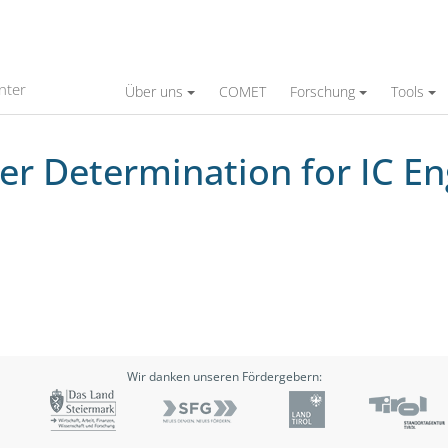
n for IC Engine Simulation Models
nter
Über uns
COMET
Forschung
Tools
 Determination for IC En
Wir danken unseren Fördergebern: