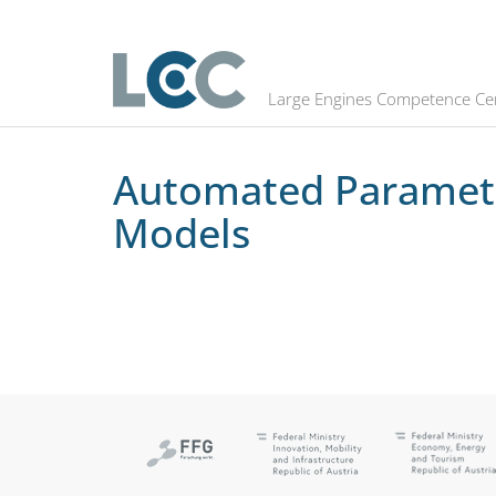
Automated Parameter Determinatio
Large Engines Competence Ce
Automated Parameter
Models