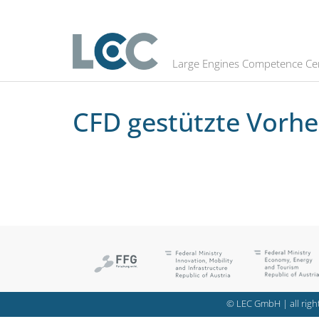
CFD gestützte Vorhersage des Klo
Large Engines Competence Ce
CFD gestützte Vorh
© LEC GmbH | all right