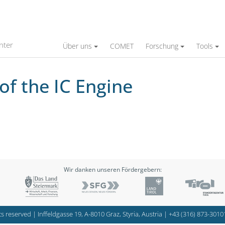
ne
nter
Über uns
COMET
Forschung
Tools
of the IC Engine
Wir danken unseren Fördergebern:
s reserved | Inffeldgasse 19, A-8010 Graz, Styria, Austria |
+43 (316) 873-3010