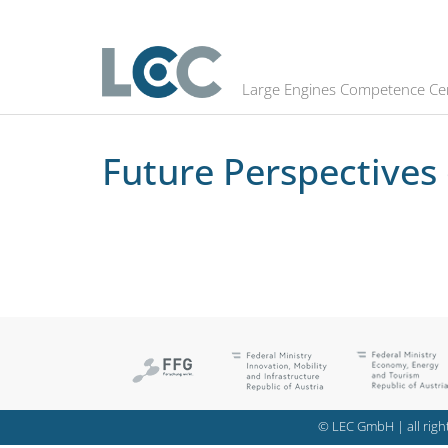
Future Perspectives of the IC Engi
Large Engines Competence Ce
Future Perspectives 
© LEC GmbH | all right