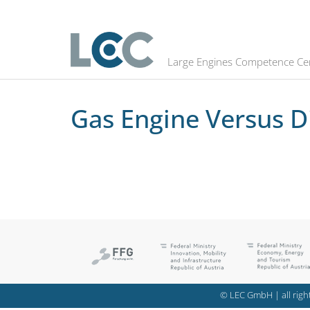
Gas Engine Versus Diesel Engine: A
Large Engines Competence Ce
Gas Engine Versus Di
© LEC GmbH | all right