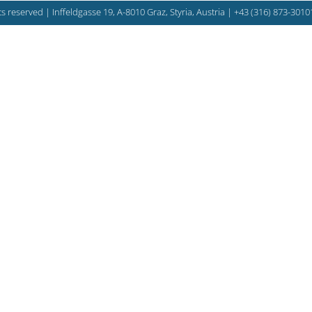
s reserved | Inffeldgasse 19, A-8010 Graz, Styria, Austria |
+43 (316) 873-3010