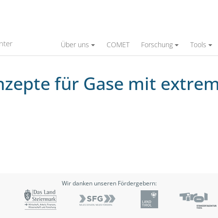
 mit extrem niedrigem Heizwert
nter
Über uns
COMET
Forschung
Tools
epte für Gase mit extrem
Wir danken unseren Fördergebern: