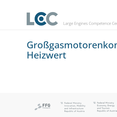
Großgasmotorenkonzepte für Gase
Large Engines Competence Ce
Großgasmotorenkonz
Heizwert