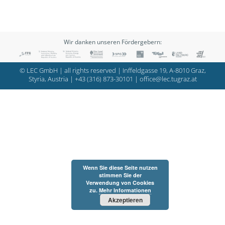
Wir danken unseren Fördergebern:
© LEC GmbH | all rights reserved | Inffeldgasse 19, A-8010 Graz,
Styria, Austria |
+43 (316) 873-30101
|
office@lec.tugraz.at
Wenn Sie diese Seite nutzen
stimmen Sie der
Verwendung von Cookies
zu.
Mehr Informationen
Akzeptieren