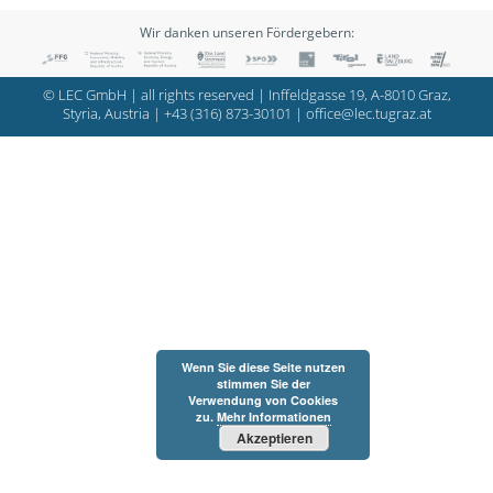
Wir danken unseren Fördergebern:
© LEC GmbH | all rights reserved | Inffeldgasse 19, A-8010 Graz,
Styria, Austria |
+43 (316) 873-30101
|
office@lec.tugraz.at
Wenn Sie diese Seite nutzen
stimmen Sie der
Verwendung von Cookies
zu.
Mehr Informationen
Akzeptieren