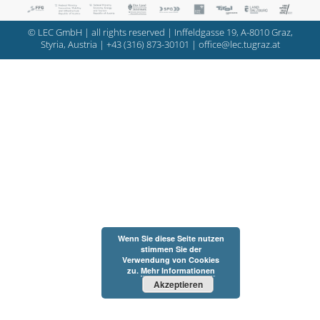
© LEC GmbH | all rights reserved | Inffeldgasse 19, A-8010 Graz,
Styria, Austria |
+43 (316) 873-30101
|
office@lec.tugraz.at
Wenn Sie diese Seite nutzen
stimmen Sie der
Verwendung von Cookies
zu.
Mehr Informationen
Akzeptieren