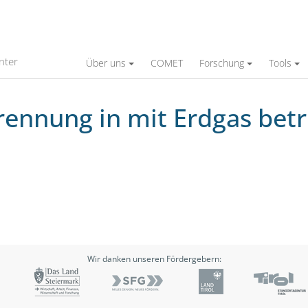
t Erdgas betriebenen Ottomotoren
nter
Über uns
COMET
Forschung
Tools
rennung in mit Erdgas bet
Wir danken unseren Fördergebern: