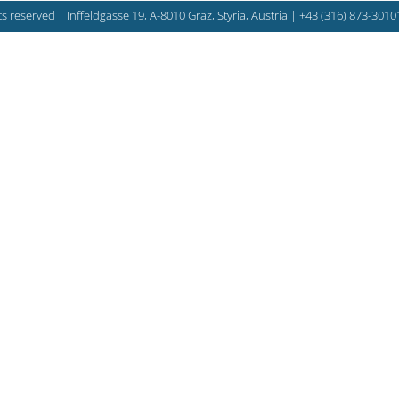
s reserved | Inffeldgasse 19, A-8010 Graz, Styria, Austria |
+43 (316) 873-3010