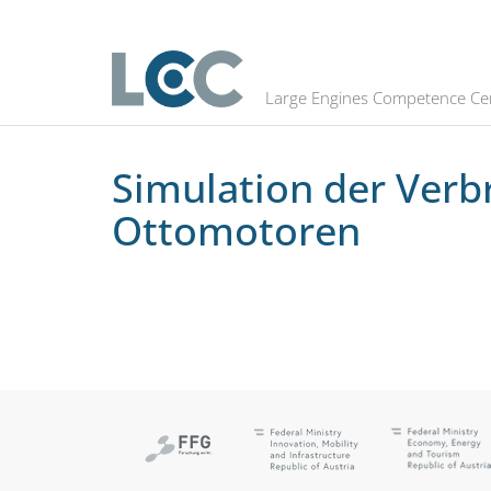
Simulation der Verbrennung in mi
Large Engines Competence Ce
Simulation der Verb
Ottomotoren