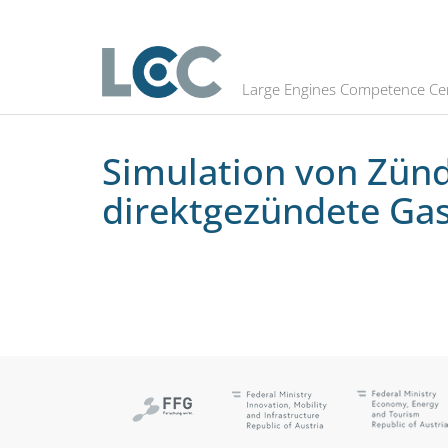
Simulation von Zündverzug, Brenn
Large Engines Competence Ce
Simulation von Zünd
direktgezündete Ga