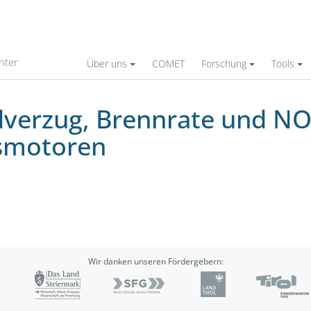
rate und NOx Bildung für direktgezündete 
nter
Über uns
COMET
Forschung
Tools
verzug, Brennrate und NO
smotoren
Wir danken unseren Fördergebern: