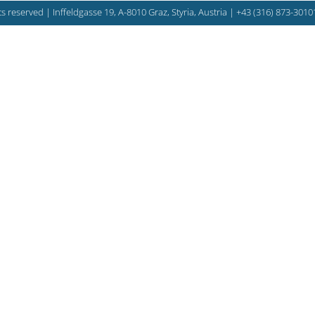
s reserved | Inffeldgasse 19, A-8010 Graz, Styria, Austria |
+43 (316) 873-3010