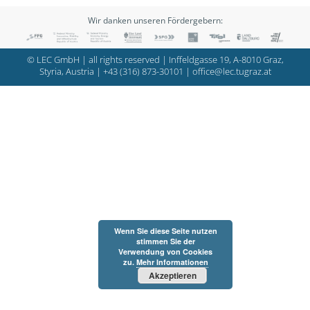
Wir danken unseren Fördergebern:
© LEC GmbH | all rights reserved | Inffeldgasse 19, A-8010 Graz,
Styria, Austria |
+43 (316) 873-30101
|
office@lec.tugraz.at
Wenn Sie diese Seite nutzen
stimmen Sie der
Verwendung von Cookies
zu.
Mehr Informationen
Akzeptieren