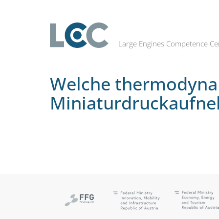
Welche thermodynamischen Aussa
Large Engines Competence Ce
Welche thermodynam
Miniaturdruckaufne