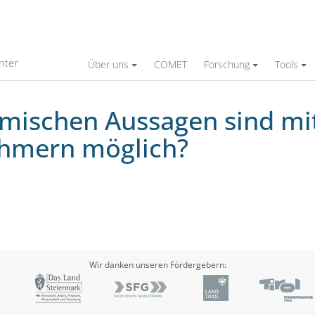
gen sind mit Miniaturdruckaufnehmern mög
nter
Über uns
COMET
Forschung
Tools
ischen Aussagen sind mi
hmern möglich?
Wir danken unseren Fördergebern: