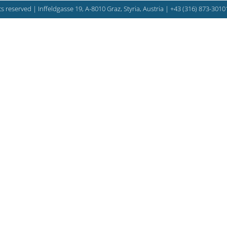
s reserved | Inffeldgasse 19, A-8010 Graz, Styria, Austria |
+43 (316) 873-3010