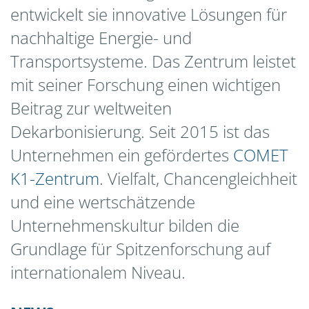
entwickelt sie innovative Lösungen für
Evolutionary Engine Technologies for a
Sustainable Tomorrow
nachhaltige Energie- und
Connecting world-class research with technology
Transportsysteme. Das Zentrum leistet
leadership
mit seiner Forschung einen wichtigen
Beitrag zur weltweiten
Dekarbonisierung. Seit 2015 ist das
Unternehmen ein gefördertes
COMET
Evolutionary Engine Technologies for a
K1-Zentrum
. Vielfalt, Chancengleichheit
Sustainable Tomorrow
und eine wertschätzende
Fostering innovation through cooperation
Unternehmenskultur bilden die
Grundlage für Spitzenforschung auf
internationalem Niveau.