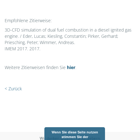
Empfohlene Zitierweise:
3D-CFD simulation of dual fuel combustion in a diesel ignited gas
engine. / Eder, Lucas; Kiesling, Constantin; Pirker, Gerhard;
Priesching, Peter; Wimmer, Andreas.
IMEM 2017. 2017.
Weitere Zitierweisen finden Sie
hier
.
< Zurück
Wenn Sie diese Seite nutzen
stimmen Sie der
Wir danken unseren Fördergebern: