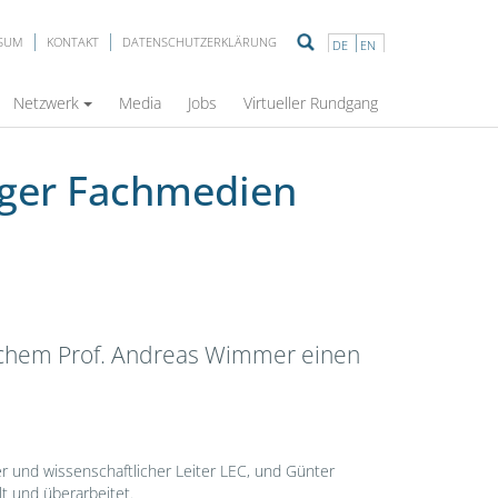
SSUM
KONTAKT
DATENSCHUTZERKLÄRUNG
DE
EN
Netzwerk
Media
Jobs
Virtueller Rundgang
nger Fachmedien
lchem Prof. Andreas Wimmer einen
r und wissenschaftlicher Leiter LEC, und Günter
t und überarbeitet.