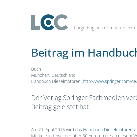
Beitrag im Handbuch Dieselmotor
Large Engines Competence Ce
Beitrag im Handbuc
Buch
München, Deutschland
Handbuch Dieselmotoren (
http://www.springer.com/
Der Verlag Springer Fachmedien ver
Beitrag geleistet hat.
Am 21. April 2016 wird das
Handbuch Dieselmotoren
vo
Merker sind zwei der über 60 Autoren die an diesem We