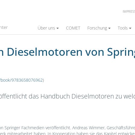
IMPRE
en von Springer Fachmedien
nter
Über uns
COMET
Forschung
Tools
h Dieselmotoren von Spri
de/book/9783658076962
)
öffentlicht das Handbuch Dieselmotoren zu we
n Springer Fachmedien veröffentlicht. Andreas Wimmer, Geschäftsführe
rk mitgearbeitet haben. In Kooperation haben sie das Kapitel entwickel