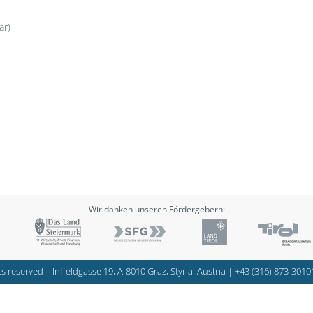
ar)
Wir danken unseren Fördergebern:
s reserved | Inffeldgasse 19, A-8010 Graz, Styria, Austria |
+43 (316) 873-3010