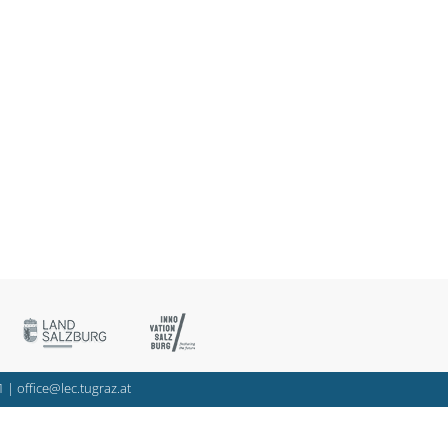
1
|
office@lec.tugraz.at