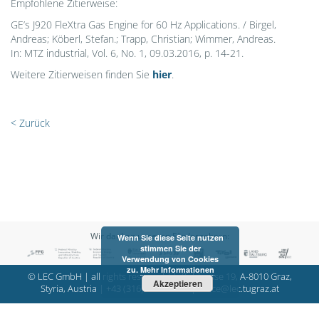
Empfohlene Zitierweise:
GE’s J920 FleXtra Gas Engine for 60 Hz Applications. / Birgel,
Andreas; Köberl, Stefan.; Trapp, Christian; Wimmer, Andreas.
In: MTZ industrial, Vol. 6, No. 1, 09.03.2016, p. 14-21.
Weitere Zitierweisen finden Sie
hier
.
< Zurück
Wir danken unseren Fördergebern:
Wenn Sie diese Seite nutzen
stimmen Sie der
Verwendung von Cookies
zu.
Mehr Informationen
© LEC GmbH | all rights reserved | Inffeldgasse 19, A-8010 Graz,
Akzeptieren
Styria, Austria |
+43 (316) 873-30101
|
office@lec.tugraz.at