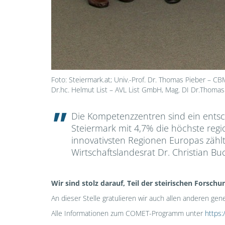
Foto: Steiermark.at; Univ.-Prof. Dr. Thomas Pieber – CBM
Dr.hc. Helmut List – AVL List GmbH, Mag. DI Dr.Thomas
Die Kompetenzzentren sind ein entsch
Steiermark mit 4,7% die höchste reg
innovativsten Regionen Europas zählt
Wirtschaftslandesrat Dr. Christian B
Wir sind stolz darauf, Teil der steirischen Fors
An dieser Stelle gratulieren wir auch allen anderen g
Alle Informationen zum COMET-Programm unter
https: