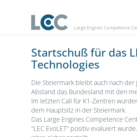
Startschuß für das LEC als K1 COME
Large Engines Competence Ce
Startschuß für das 
Technologies
Die Steiermark bleibt auch nach der
Abstand das Bundesland mit den me
Im letzten Call für K1-Zentren wurde
dem Hauptsitz in der Steiermark.
Das Large Engines Competence Center
"LEC EvoLET" positiv evaluiert wur