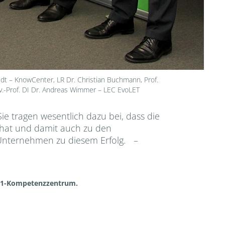
taedt – KnowCenter, LR Dr. Christian Buchmann, Prof.
v.-Prof. DI Dr. Andreas Wimmer – LEC EvoLET
e tragen wesentlich dazu bei, dass die
 hat und damit auch zu den
 Unternehmen zu diesem Erfolg.
–
s K1-Kompetenzzentrum.