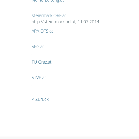
,
steiermark.ORF.at
http://steiermark.orf.at, 11.07.2014
APA OTS.at
,
SFG.at
,
TU Graz.at
,
STVP.at
,
< Zurück