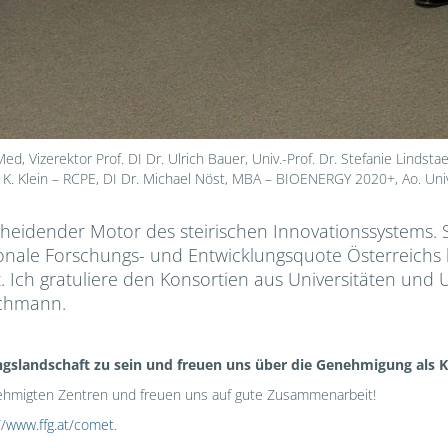
ed, Vizerektor Prof. DI Dr. Ulrich Bauer, Univ.-Prof. Dr. Stefanie Linds
 K. Klein – RCPE, DI Dr. Michael Nöst, MBA – BIOENERGY 2020+, Ao. Uni
eidender Motor des steirischen Innovationssystems. Si
ionale Forschungs- und Entwicklungsquote Österreichs
. Ich gratuliere den Konsortien aus Universitäten und
uchmann.
chungslandschaft zu sein und freuen uns über die Genehmigung al
enehmigten Zentren und freuen uns auf gute Zusammenarbeit!
//www.ffg.at/comet
.