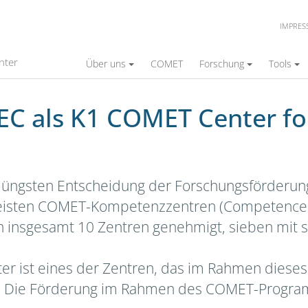
IMPRE
T Center for Excellent Technologies
nter
Über uns
COMET
Forschung
Tools
LEC als K1 COMET Center fo
 jüngsten Entscheidung der Forschungsförderun
isten COMET-Kompetenzzentren (Competence Cen
n insgesamt 10 Zentren genehmigt, sieben mit st
 ist eines der Zentren, das im Rahmen dieses 3
de. Die Förderung im Rahmen des COMET-Program