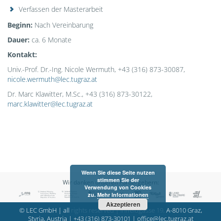
Verfassen der Masterarbeit
Beginn:
Nach Vereinbarung
Dauer:
ca. 6 Monate
Kontakt
:
Univ.-Prof. Dr.-Ing. Nicole Wermuth, +43 (316) 873-30087,
nicole.wermuth@lec.tugraz.at
Dr. Marc Klawitter, M.Sc., +43 (316) 873-30122,
marc.klawitter@lec.tugraz.at
Wenn Sie diese Seite nutzen
stimmen Sie der
Wir danken unseren Fördergebern:
Verwendung von Cookies
zu.
Mehr Informationen
Akzeptieren
© LEC GmbH | all rights reserved | Inffeldgasse 19, A-8010 Graz,
Styria, Austria |
+43 (316) 873-30101
|
office@lec.tugraz.at