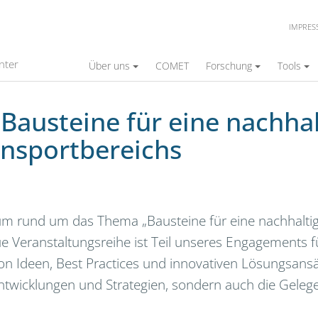
IMPRE
nter
Über uns
COMET
Forschung
Tools
Bausteine für eine nachha
ansportbereichs
um rund um das Thema „Bausteine für eine nachhaltig
e Veranstaltungsreihe ist Teil unseres Engagements 
 von Ideen, Best Practices und innovativen Lösungsan
le Entwicklungen und Strategien, sondern auch die Ge