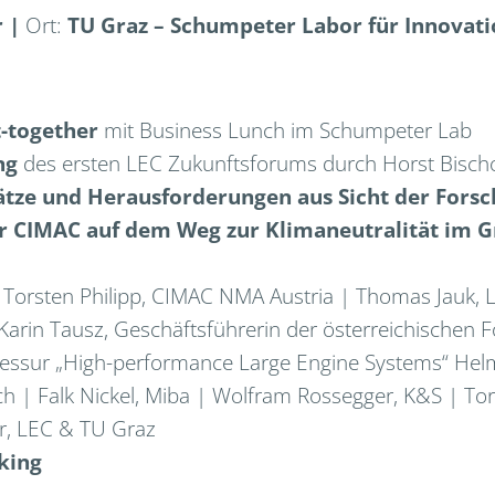
r |
Ort:
TU Graz – Schumpeter Labor für Innovatio
t-together
mit Business Lunch im Schumpeter Lab
ng
des ersten LEC Zukunftsforums durch Horst Bischo
ätze und Herausforderungen aus Sicht der Fors
der CIMAC auf dem Weg zur Klimaneutralität im
Torsten Philipp, CIMAC NMA Austria | Thomas Jauk, 
Karin Tausz, Geschäftsführerin der österreichischen 
fessur „High-performance Large Engine Systems“ Helm
h | Falk Nickel, Miba | Wolfram Rossegger, K&S | Tors
, LEC & TU Graz
king