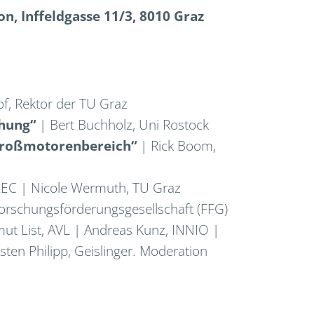
n, Inffeldgasse 11/3, 8010 Graz
f, Rektor der TU Graz
chung“
| Bert Buchholz, Uni Rostock
 Großmotorenbereich“
| Rick Boom,
LEC | Nicole Wermuth, TU Graz
Forschungsförderungsgesellschaft (FFG)
ut List, AVL | Andreas Kunz, INNIO |
ten Philipp, Geislinger. Moderation