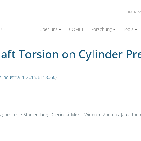
IMPRE
 Cylinder Pressure Diagnostics
nter
Über uns
COMET
Forschung
Tools
aft Torsion on Cylinder Pr
z-industrial-1-2015/6118060
)
gnostics. / Stadler, Juerg; Ciecinski, Mirko; Wimmer, Andreas; Jauk, Tho