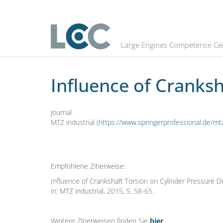
Influence of Crankshaft Torsion on
Large Engines Competence Ce
Influence of Cranksh
Journal
MTZ industrial (
https://www.springerprofessional.de/mt
Empfohlene Zitierweise:
Influence of Crankshaft Torsion on Cylinder Pressure Dia
in: MTZ industrial, 2015, S. 58-65.
Weitere Zitierweisen finden Sie
hier
.