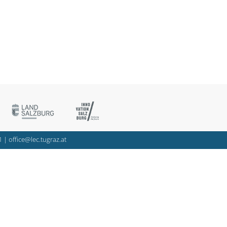
1
|
office@lec.tugraz.at