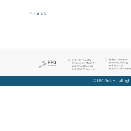
< Zurück
© LEC GmbH | all right