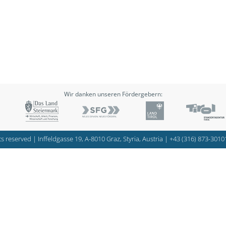
Wir danken unseren Fördergebern:
s reserved | Inffeldgasse 19, A-8010 Graz, Styria, Austria |
+43 (316) 873-3010