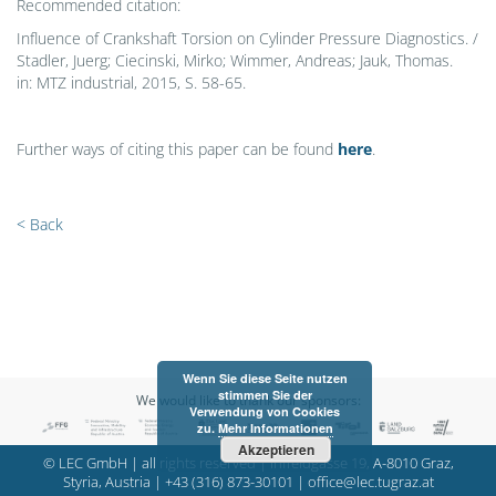
Recommended citation:
Influence of Crankshaft Torsion on Cylinder Pressure Diagnostics. /
Stadler, Juerg; Ciecinski, Mirko; Wimmer, Andreas; Jauk, Thomas.
in: MTZ industrial, 2015, S. 58-65.
Further ways of citing this paper can be found
here
.
< Back
Wenn Sie diese Seite nutzen
stimmen Sie der
We would like to thank our sponsors:
Verwendung von Cookies
zu.
Mehr Informationen
Akzeptieren
© LEC GmbH | all rights reserved | Inffeldgasse 19, A-8010 Graz,
Styria, Austria |
+43 (316) 873-30101
|
office@lec.tugraz.at