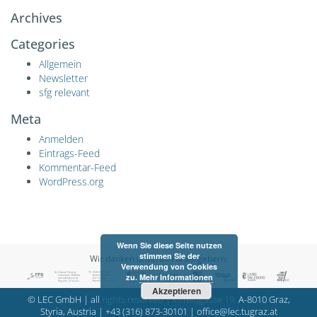
Archives
Categories
Allgemein
Newsletter
sfg relevant
Meta
Anmelden
Eintrags-Feed
Kommentar-Feed
WordPress.org
Wenn Sie diese Seite nutzen
stimmen Sie der
Wir danken unseren Fördergebern:
Verwendung von Cookies
zu.
Mehr Informationen
Akzeptieren
© LEC GmbH | all rights reserved | Inffeldgasse 19, A-8010 Graz,
Styria, Austria |
+43 (316) 873-30101
|
office@lec.tugraz.at