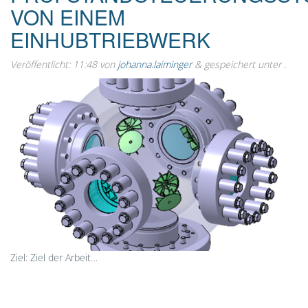
VON EINEM
EINHUBTRIEBWERK
Veröffentlicht:
11:48
von
johanna.laiminger
&
gespeichert unter .
Ziel: Ziel der Arbeit…