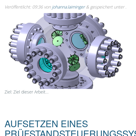
Veröffentlicht:
09:36
von
johanna.laiminger
&
gespeichert unter .
Ziel: Ziel dieser Arbeit…
AUFSETZEN EINES
PRÜFSTANDSTEUERUNGSSY