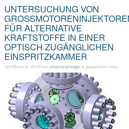
UNTERSUCHUNG VON
GROSSMOTORENINJEKTOREN 
ÜR ALTERNATIVE K
RAFTSTOFFE IN EINER O
PTISCH ZUGÄNGLICHEN E
INSPRITZKAMMER
Veröffentlicht:
09:29
von
johanna.laiminger
&
gespeichert unter .