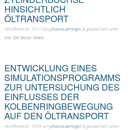
HINSICHTLICH
ÖLTRANSPORT
Veröffentlicht:
10:11
von
johanna.laiminger
&
gespeichert unter .
Ziel: Ziel dieser Arbeit…
ENTWICKLUNG EINES
SIMULATIONSPROGRAMMS
ZUR UNTERSUCHUNG DES
EINFLUSSES DER
KOLBENRINGBEWEGUNG
AUF DEN ÖLTRANSPORT
Veröffentlicht:
10:04
von
johanna.laiminger
&
gespeichert unter .