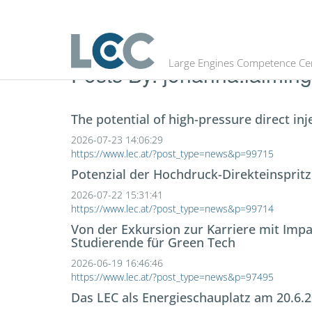
Large Engines Competence Ce
Posts By:
johanna.laiming
The potential of high-pressure direct in
2026-07-23 14:06:29
https://www.lec.at/?post_type=news&p=99715
Potenzial der Hochdruck-Direkteinspr
2026-07-22 15:31:41
https://www.lec.at/?post_type=news&p=99714
Von der Exkursion zur Karriere mit Imp
Studierende für Green Tech
2026-06-19 16:46:46
https://www.lec.at/?post_type=news&p=97495
Das LEC als Energieschauplatz am 20.6.