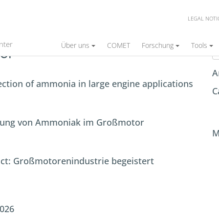
LEGAL NOTI
S
nter
Über uns
COMET
Forschung
Tools
er
A
jection of ammonia in large engine applications
C
itzung von Ammoniak im Großmotor
M
act: Großmotorenindustrie begeistert
2026