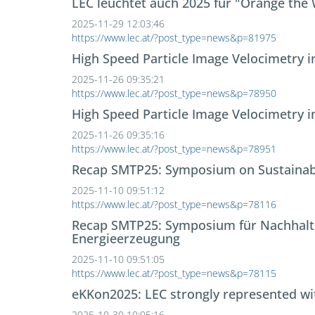
LEC leuchtet auch 2025 für "Orange the
2025-11-29 12:03:46
https://www.lec.at/?post_type=news&p=81975
High Speed Particle Image Velocimetry 
2025-11-26 09:35:21
https://www.lec.at/?post_type=news&p=78950
High Speed Particle Image Velocimetry 
2025-11-26 09:35:16
https://www.lec.at/?post_type=news&p=78951
Recap SMTP25: Symposium on Sustainabl
2025-11-10 09:51:12
https://www.lec.at/?post_type=news&p=78116
Recap SMTP25: Symposium für Nachhaltig
Energieerzeugung
2025-11-10 09:51:05
https://www.lec.at/?post_type=news&p=78115
eKKon2025: LEC strongly represented wi
2025-10-30 10:05:16