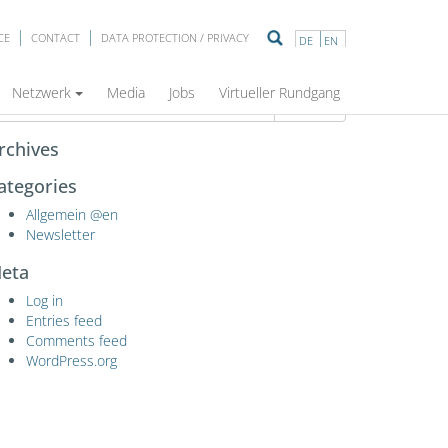
CE
CONTACT
DATA PROTECTION / PRIVACY
DE
EN
earch
Netzwerk
Media
Jobs
Virtueller Rundgang
Search
rchives
ategories
Allgemein @en
Newsletter
eta
Log in
Entries feed
Comments feed
WordPress.org